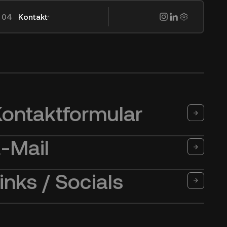
Kontakt
ermenü öffnen
Untermenü öffnen
en.
ontaktformular
-Mail
inks / Socials