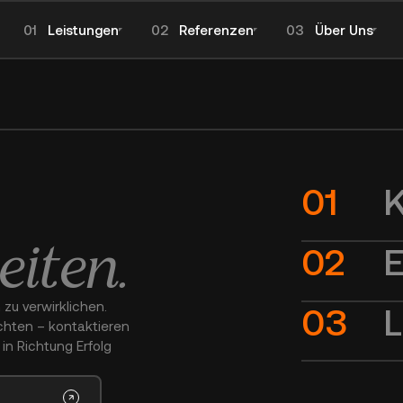
Leistungen
Referenzen
Über Uns
Untermenü öffnen
Untermenü öffnen
Unt
s zusammenarbeit
K
iten.
E
 zu verwirklichen.
L
öchten – kontaktieren
in Richtung Erfolg